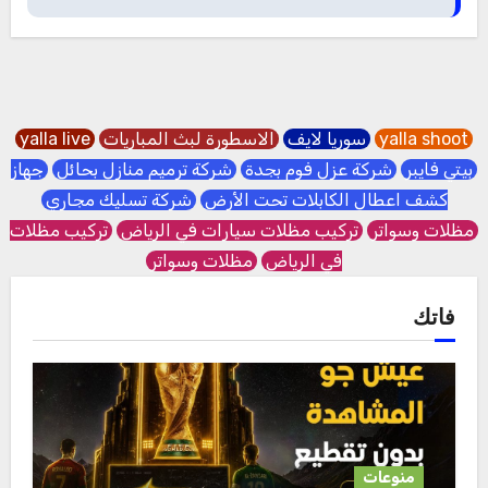
yalla shoot
سوريا لايف
الاسطورة لبث المباريات
yalla live
بيتي فايبر
شركة عزل فوم بجدة
شركة ترميم منازل بحائل
جهاز
كشف اعطال الكابلات تحت الأرض
شركة تسليك مجاري
مظلات وسواتر
تركيب مظلات سيارات في الرياض
تركيب مظلات
في الرياض
مظلات وسواتر
فاتك
منوعات