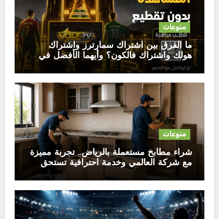
منوعات
ما الفرق بين اشتراك سمارترز واشتراك
هولك واشتراك فالكون؟ وأيهما الأفضل في
2026
منوعات
شراء مطابخ مستعملة بالرياض.. تجربة مميزة
مع شركة العالمي وخدمة احترافية تستحق
الثقة