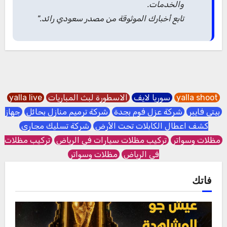
والخدمات.
تابع أخبارك الموثوقة من مصدر سعودي رائد."
yalla shoot
سوريا لايف
الاسطورة لبث المباريات
yalla live
بيتي فايبر
شركة عزل فوم بجدة
شركة ترميم منازل بحائل
جهاز
كشف اعطال الكابلات تحت الأرض
شركة تسليك مجاري
مظلات وسواتر
تركيب مظلات سيارات في الرياض
تركيب مظلات
في الرياض
مظلات وسواتر
فاتك