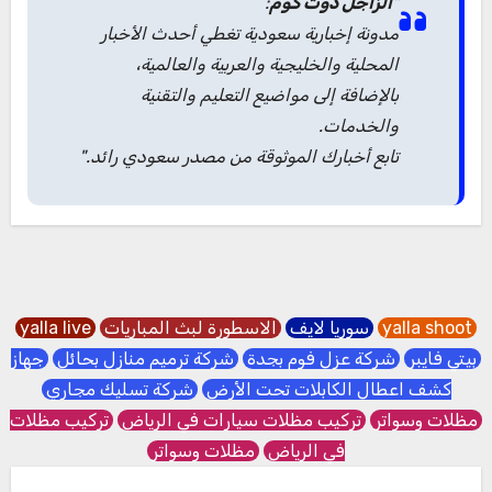
"
الزاجل دوت كوم
:
مدونة إخبارية سعودية تغطي أحدث الأخبار
المحلية والخليجية والعربية والعالمية،
بالإضافة إلى مواضيع التعليم والتقنية
والخدمات.
تابع أخبارك الموثوقة من مصدر سعودي رائد."
yalla shoot
سوريا لايف
الاسطورة لبث المباريات
yalla live
بيتي فايبر
شركة عزل فوم بجدة
شركة ترميم منازل بحائل
جهاز
كشف اعطال الكابلات تحت الأرض
شركة تسليك مجاري
مظلات وسواتر
تركيب مظلات سيارات في الرياض
تركيب مظلات
في الرياض
مظلات وسواتر