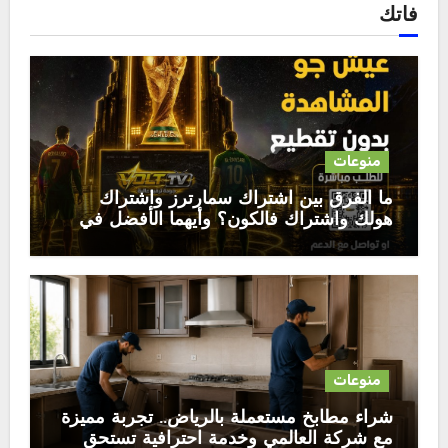
فاتك
منوعات
ما الفرق بين اشتراك سمارترز واشتراك
هولك واشتراك فالكون؟ وأيهما الأفضل في
2026
منوعات
شراء مطابخ مستعملة بالرياض.. تجربة مميزة
مع شركة العالمي وخدمة احترافية تستحق