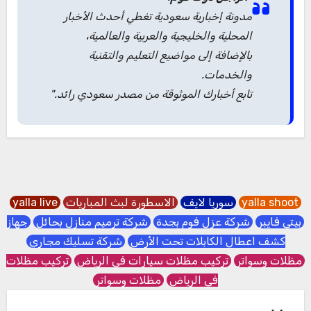
مدونة إخبارية سعودية تغطي أحدث الأخبار
المحلية والخليجية والعربية والعالمية،
بالإضافة إلى مواضيع التعليم والتقنية
والخدمات.
تابع أخبارك الموثوقة من مصدر سعودي رائد."
yalla shoot
سوريا لايف
الاسطورة لبث المباريات
yalla live
بيتي فايبر
شركة عزل فوم بجدة
شركة ترميم منازل بحائل
جهاز
كشف اعطال الكابلات تحت الأرض
شركة تسليك مجاري
مظلات وسواتر
تركيب مظلات سيارات في الرياض
تركيب مظلات
في الرياض
مظلات وسواتر