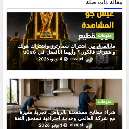
مقالة ذات صلة
منوعات
ما الفرق بين اشتراك سمارترز واشتراك هولك
واشتراك فالكون؟ وأيهما الأفضل في 2026
elzajel
4 يونيو، 2026
منوعات
شراء مطابخ مستعملة بالرياض.. تجربة مميزة
مع شركة العالمي وخدمة احترافية تستحق الثقة
elzajel
1 يونيو، 2026