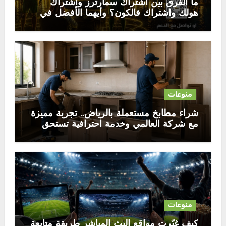
ما الفرق بين اشتراك سمارترز واشتراك
هولك واشتراك فالكون؟ وأيهما الأفضل في
2026
منوعات
شراء مطابخ مستعملة بالرياض.. تجربة مميزة
مع شركة العالمي وخدمة احترافية تستحق
الثقة
منوعات
كيف غيّرت مواقع البث المباشر طريقة متابعة