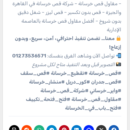
– مقاول قص خرسانة – شركة قص خرسانة في القاهرة
والجيزة – قص بدون تكسير – قص ليزر – شغل دقيق
بدون شروخ – أفضل مقاول قص خرسانة بالعاصمة
الإدارية
معنا… تضمن تنفيذ احترافي، آمن، سريع، وبدون
إزعاج!
تواصل الآن وشاهد الفرق بنفسك:
01273536571
التصوير قبل وبعد التنفيذ متاح لكل مشروع
#قص_خرسانة #تقطيع_خرسانة #قص_سقف
#قص_جدران #كور_دريل #منشار_خرسانة
#واير_خرساني #شركة_قص_خرسانة
#مقاول_قص_خرسانة #فتح_فتحة_تكييف
#فتح_باب_في_الخرسانة