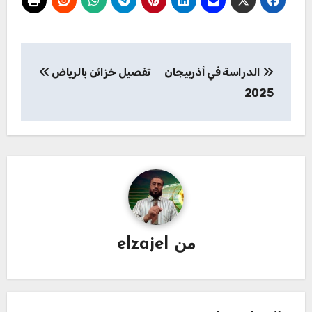
تصفّح
الدراسة في أذربيجان
تفصيل خزائن بالرياض‏
المقالات
2025
من
elzajel