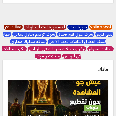
yalla shoot
سوريا لايف
الاسطورة لبث المباريات
yalla live
بيتي فايبر
شركة عزل فوم بجدة
شركة ترميم منازل بحائل
جهاز
كشف اعطال الكابلات تحت الأرض
شركة تسليك مجاري
مظلات وسواتر
تركيب مظلات سيارات في الرياض
تركيب مظلات
في الرياض
مظلات وسواتر
فاتك
منوعات