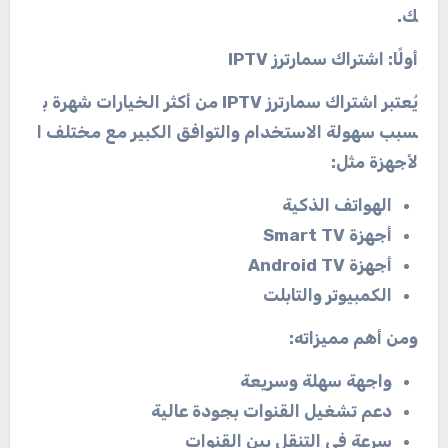
ك
.
أولًا
:
اشتراك
سمارترز
IPTV
يُعتبر
اشتراك
سمارترز
IPTV
من
أكثر
الخيارات
شهرة
ب
سبب
سهولة
الاستخدام
والتوافق
الكبير
مع
مختلف
ا
لأجهزة
مثل
:
الهواتف
الذكية
أجهزة
Smart TV
أجهزة
Android TV
الكمبيوتر
والتابلت
ومن
أهم
مميزاته
:
واجهة
سهلة
وسريعة
دعم
تشغيل
القنوات
بجودة
عالية
سرعة
في
التنقل
بين
القنوات