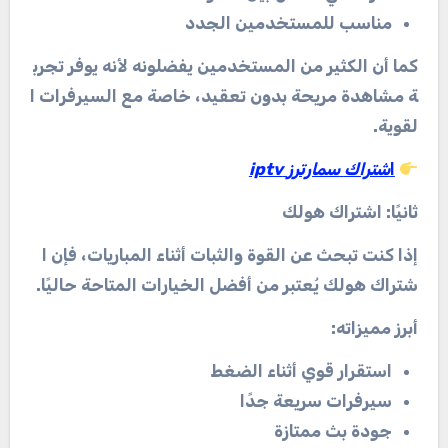
مناسب
للمستخدمين
الجدد
كما
أن
الكثير
من
المستخدمين
يفضلونه
لأنه
يوفر
تجرب
ة
مشاهدة
مريحة
بدون
تعقيد،
خاصة
مع
السيرفرات
ا
لقوية
.
ا
شتراك
سمارترز
iptv
ثانيًا
:
اشتراك
هولك
إذا
كنت
تبحث
عن
القوة
والثبات
أثناء
المباريات،
فإن
ا
شتراك
هولك
يُعتبر
من
أفضل
الخيارات
المتاحة
حاليًا
.
أبرز
مميزاته
:
استقرار
قوي
أثناء
الضغط
سيرفرات
سريعة
جدًا
جودة
بث
ممتازة