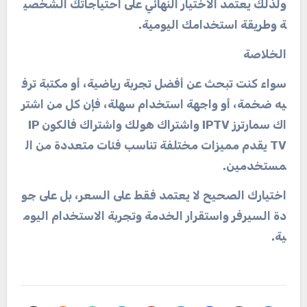
ولذلك
يعتمد
الاختيار
النهائي
على
احتياجاتك
الشخصي
ة
وطريقة
استخدامك
اليومية
.
الخلاصة
سواء
كنت
تبحث
عن
أفضل
تجربة
رياضية،
أو
مكتبة
ترف
يه
ضخمة،
أو
واجهة
استخدام
سهلة،
فإن
كل
من
اشتر
اك
سمارترز
IPTV
واشتراك
هولك
واشتراك
فالكون
IP
TV
يقدم
مميزات
مختلفة
تناسب
فئات
متعددة
من
ال
مستخدمين
.
اختيارك
الصحيح
لا
يعتمد
فقط
على
السعر،
بل
على
جو
دة
السيرفر
واستقرار
الخدمة
وتجربة
الاستخدام
اليوم
ية
.