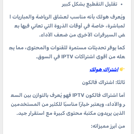
تقليل
التقطيع
بشكل
كبير
ويُعرف
هولك
بأنه
مناسب
لعشاق
الرياضة
والمباريات
ا
لمباشرة،
خاصة
في
أوقات
الذروة
التي
تعاني
فيها
بع
ض
السيرفرات
الأخرى
من
ضعف
الأداء
.
كما
يوفر
تحديثات
مستمرة
للقنوات
والمحتوى،
مما
يج
عله
من
أقوى
اشتراكات
IPTV
في
السوق
.
اشتراك
هولك
ثالثًا
:
اشتراك
فالكون
أما
اشتراك
فالكون
IPTV
فهو
يُعرف
بالتوازن
بين
السع
ر
والأداء،
ويعتبر
خيارًا
مناسبًا
للكثير
من
المستخدمين
الذين
يريدون
مكتبة
محتوى
كبيرة
مع
استقرار
جيد
.
من
أبرز
مميزاته
: