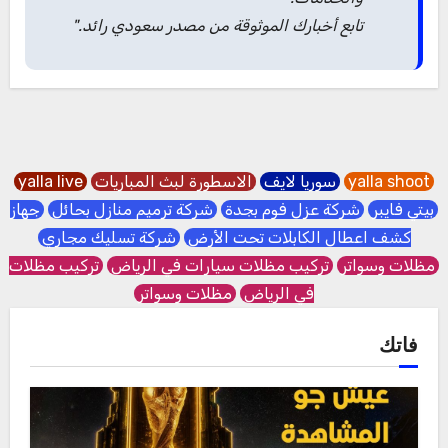
تابع أخبارك الموثوقة من مصدر سعودي رائد."
yalla shoot
سوريا لايف
الاسطورة لبث المباريات
yalla live
بيتي فايبر
شركة عزل فوم بجدة
شركة ترميم منازل بحائل
جهاز
كشف اعطال الكابلات تحت الأرض
شركة تسليك مجاري
مظلات وسواتر
تركيب مظلات سيارات في الرياض
تركيب مظلات
في الرياض
مظلات وسواتر
فاتك