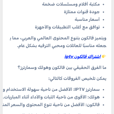
مكتبة
أفلام
ومسلسلات
ضخمة
جودة
قنوات
ممتازة
أسعار
مناسبة
توافق
مع
أغلب
التطبيقات
والأجهزة
ويتميز
فالكون
بتنوع
المحتوى
العالمي
والعربي،
مما
ي
جعله
مناسبًا
للعائلات
ومحبي
الترفيه
بشكل
عام
.
اشتراك
فالكون
iptv
ما
الفرق
الحقيقي
بين
فالكون
وهولك
وسمارترز؟
يمكن
تلخيص
الفروقات
كالتالي
:
سمارترز
IPTV:
الأفضل
من
ناحية
سهولة
الاستخدام
وال
هولك
:
الأقوى
من
ناحية
الثبات
والأداء
أثناء
المباريات
.
فالكون
:
الأفضل
من
ناحية
تنوع
المحتوى
والسعر
المنا