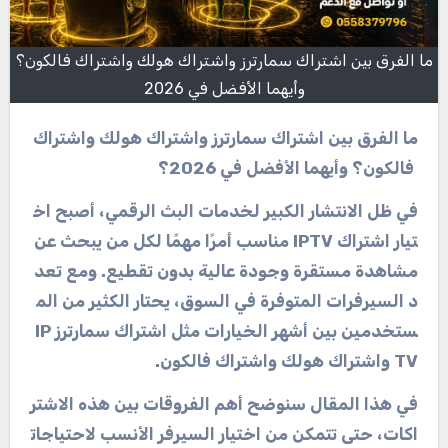
ما الفرق بين اشتراك سمارترز واشتراك هولك واشتراك فالكون؟
وأيهما الأفضل في 2026
ما
الفرق
بين
اشتراك
سمارترز
واشتراك
هولك
واشتراك
فالكون؟
وأيهما
الأفضل
في
2026
؟
في
ظل
الانتشار
الكبير
لخدمات
البث
الرقمي،
أصبح
اخ
تيار
اشتراك
IPTV
مناسب
أمرًا
مهمًا
لكل
من
يبحث
عن
مشاهدة
مستقرة
وجودة
عالية
بدون
تقطيع
.
ومع
تعد
د
السيرفرات
المتوفرة
في
السوق،
يحتار
الكثير
من
الم
ستخدمين
بين
أشهر
الخيارات
مثل
اشتراك
سمارترز
IP
TV
واشتراك
هولك
واشتراك
فالكون
.
في
هذا
المقال
سنوضح
أهم
الفروقات
بين
هذه
الاشتر
اكات،
حتى
تتمكن
من
اختيار
السيرفر
الأنسب
لاحتياجات